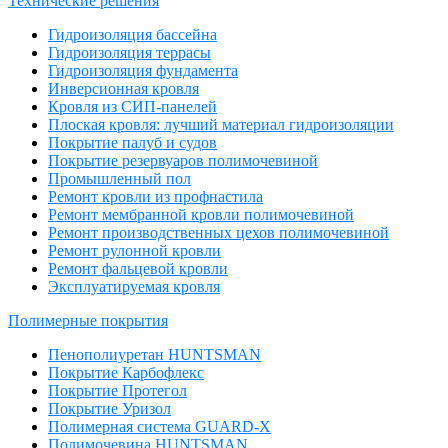
Технические решения
Гидроизоляция бассейна
Гидроизоляция террасы
Гидроизоляция фундамента
Инверсионная кровля
Кровля из СИП-панелей
Плоская кровля: лучший материал гидроизоляции
Покрытие палуб и судов
Покрытие резервуаров полимочевиной
Промышленный пол
Ремонт кровли из профнастила
Ремонт мембранной кровли полимочевиной
Ремонт производственных цехов полимочевиной
Ремонт рулонной кровли
Ремонт фальцевой кровли
Эксплуатируемая кровля
Полимерные покрытия
Пенополиуретан HUNTSMAN
Покрытие Карбофлекс
Покрытие Протегол
Покрытие Уризол
Полимерная система GUARD-X
Полимочевина HUNTSMAN