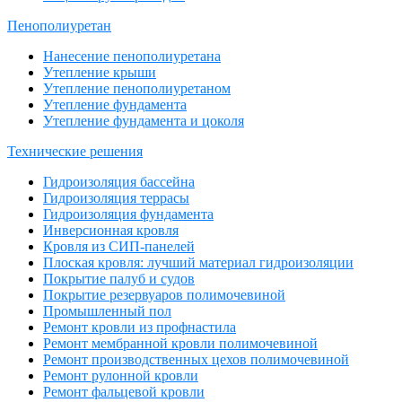
Пенополиуретан
Нанесение пенополиуретана
Утепление крыши
Утепление пенополиуретаном
Утепление фундамента
Утепление фундамента и цоколя
Технические решения
Гидроизоляция бассейна
Гидроизоляция террасы
Гидроизоляция фундамента
Инверсионная кровля
Кровля из СИП-панелей
Плоская кровля: лучший материал гидроизоляции
Покрытие палуб и судов
Покрытие резервуаров полимочевиной
Промышленный пол
Ремонт кровли из профнастила
Ремонт мембранной кровли полимочевиной
Ремонт производственных цехов полимочевиной
Ремонт рулонной кровли
Ремонт фальцевой кровли