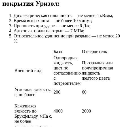
покрытия Уризол:
Диэлектрическая сплошность — не менее 5 кВ/мм;
Время высыхания — не более 10 минут;
Прочность при ударе — не менее 6 Дж;
Адгезия к стали на отрыв — 7 МПа;
Относительное удлинение при разрыве — не менее 20
%.
База
Отвердитель
Однородная
жидкость,
Прозрачная или
цвет по
полупрозрачная
Внешний вид
согласованию
жидкость
с
желтого цвета
потребителем
Условная вязкость,
200
60
с, не более
Кажущаяся
вязкость по
4000
2000
Брукфильду, мПа с,
не более