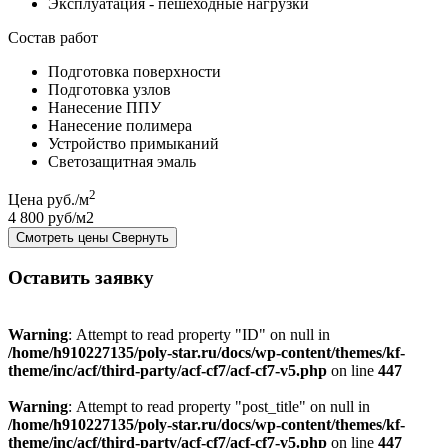
Эксплуатация - пешеходные нагрузки
Состав работ
Подготовка поверхности
Подготовка узлов
Нанесение ППУ
Нанесение полимера
Устройство примыканий
Светозащитная эмаль
2
Цена руб./м
4 800 руб/м2
Смотреть цены
Свернуть
Оставить заявку
Warning
: Attempt to read property "ID" on null in
/home/h910227135/poly-star.ru/docs/wp-content/themes/kf-
theme/inc/acf/third-party/acf-cf7/acf-cf7-v5.php
on line
447
Warning
: Attempt to read property "post_title" on null in
/home/h910227135/poly-star.ru/docs/wp-content/themes/kf-
theme/inc/acf/third-party/acf-cf7/acf-cf7-v5.php
on line
447