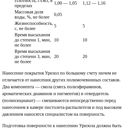
Плотность, г/см3, в
1,00 — 1,05
1,12 — 1,16
пределах
Массовая доля
0,05
воды, %, не более
Жизнеспособность,
5
5
с, не более
Время высыхания
до степени 1, мин,
10
10
не более
Время высыхания
до степени 3, мин,
20
20
не более
Нанесение покрытия Уризол по большому счету ничем не
отличается от нанесения других полимочевинных составов.
Два компонента — смола (смесь полиэфираминов,
ароматических диаминов и пигментов) и отвердитель
(полиизоцианат) — смешиваются непосредственно перед
нанесением в камере пистолета-распылителя и под высоким
давлением наносятся специалистом на поверхность.
Подготовка поверхности к нанесению Уризола должна быть