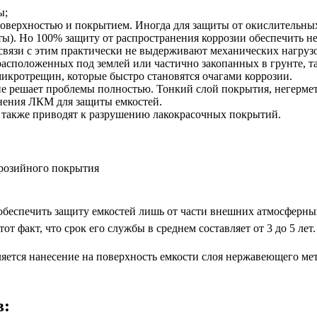
ы;
оверхностью и покрытием. Иногда для защиты от окислительны
ы). Но 100% защиту от распространения коррозии обеспечить н
связи с этим практически не выдерживают механических нагрузок
асположенных под землей или частично закопанных в грунте, т
кротрещин, которые быстро становятся очагами коррозии.
не решает проблемы полностью. Тонкий слой покрытия, негерме
нения ЛКМ для защиты емкостей.
 также приводят к разрушению лакокрасочных покрытий.
ррозийного покрытия
 обеспечить защиту емкостей лишь от части внешних атмосферны
 факт, что срок его службы в среднем составляет от 3 до 5 лет.
ется нанесение на поверхность емкости слоя нержавеющего мет
в: