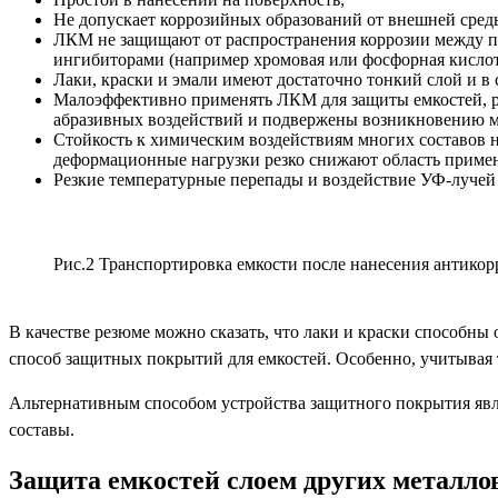
Не допускает коррозийных образований от внешней сред
ЛКМ не защищают от распространения коррозии между п
ингибиторами (например хромовая или фосфорная кислот
Лаки, краски и эмали имеют достаточно тонкий слой и в 
Малоэффективно применять ЛКМ для защиты емкостей, р
абразивных воздействий и подвержены возникновению ми
Стойкость к химическим воздействиям многих составов 
деформационные нагрузки резко снижают область приме
Резкие температурные перепады и воздействие УФ-лучей
Рис.2 Транспортировка емкости после нанесения антико
В качестве резюме можно сказать, что лаки и краски способны
способ защитных покрытий для емкостей. Особенно, учитывая тот
Альтернативным способом устройства защитного покрытия явля
составы.
Защита емкостей слоем других металло