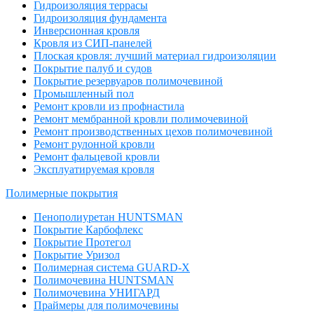
Гидроизоляция террасы
Гидроизоляция фундамента
Инверсионная кровля
Кровля из СИП-панелей
Плоская кровля: лучший материал гидроизоляции
Покрытие палуб и судов
Покрытие резервуаров полимочевиной
Промышленный пол
Ремонт кровли из профнастила
Ремонт мембранной кровли полимочевиной
Ремонт производственных цехов полимочевиной
Ремонт рулонной кровли
Ремонт фальцевой кровли
Эксплуатируемая кровля
Полимерные покрытия
Пенополиуретан HUNTSMAN
Покрытие Карбофлекс
Покрытие Протегол
Покрытие Уризол
Полимерная система GUARD-X
Полимочевина HUNTSMAN
Полимочевина УНИГАРД
Праймеры для полимочевины