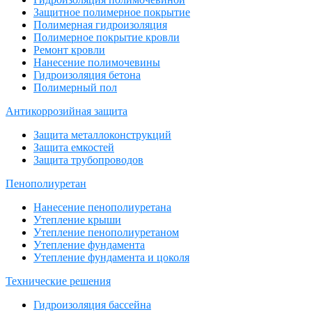
Защитное полимерное покрытие
Полимерная гидроизоляция
Полимерное покрытие кровли
Ремонт кровли
Нанесение полимочевины
Гидроизоляция бетона
Полимерный пол
Антикоррозийная защита
Защита металлоконструкций
Защита емкостей
Защита трубопроводов
Пенополиуретан
Нанесение пенополиуретана
Утепление крыши
Утепление пенополиуретаном
Утепление фундамента
Утепление фундамента и цоколя
Технические решения
Гидроизоляция бассейна