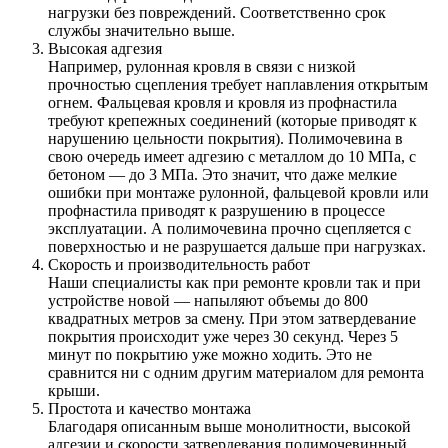
нагрузки без повреждений. Соответственно срок
службы значительно выше.
Высокая адгезия
Например, рулонная кровля в связи с низкой
прочностью сцепления требует наплавления открытым
огнем. Фальцевая кровля и кровля из профнастила
требуют крепежных соединений (которые приводят к
нарушению цельности покрытия). Полимочевина в
свою очередь имеет адгезию с металлом до 10 МПа, с
бетоном — до 3 МПа. Это значит, что даже мелкие
ошибки при монтаже рулонной, фальцевой кровли или
профнастила приводят к разрушению в процессе
эксплуатации. А полимочевина прочно сцепляется с
поверхностью и не разрушается дальше при нагрузках.
Скорость и производительность работ
Наши специалисты как при ремонте кровли так и при
устройстве новой — напыляют объемы до 800
квадратных метров за смену. При этом затвердевание
покрытия происходит уже через 30 секунд. Через 5
минут по покрытию уже можно ходить. Это не
сравнится ни с одним другим материалом для ремонта
крыши.
Простота и качество монтажа
Благодаря описанным выше монолитности, высокой
адгезии и скорости затвердевания полимочевинный