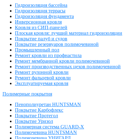
Гидроизоляция бассейна
Гидроизоляция террасы
Гидроизоляция фундамента
Инверсионная кровля
Кровля из СИП-панелей
Плоская кровля: лучший материал гидроизоляции
Покрытие палуб и судов
Покрытие резервуаров полимочевиной
Промышленный пол
Ремонт кровли из профнастила
Ремонт мембранной кровли полимочевиной
Ремонт производственных цехов полимочевиной
Ремонт рулонной кровли
Ремонт фальцевой кровли
Эксплуатируемая кровля
Полимерные покрытия
Пенополиуретан HUNTSMAN
Покрытие Карбофлекс
Покрытие Протегол
Покрытие Уризол
Полимерная система GUARD-X
Полимочевина HUNTSMAN
Полимочевина УНИГАРД