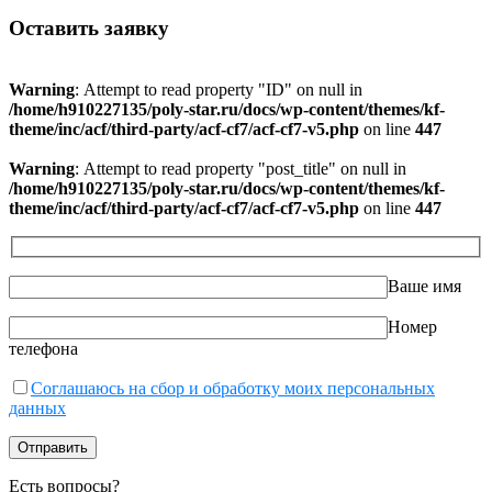
Оставить заявку
Warning
: Attempt to read property "ID" on null in
/home/h910227135/poly-star.ru/docs/wp-content/themes/kf-
theme/inc/acf/third-party/acf-cf7/acf-cf7-v5.php
on line
447
Warning
: Attempt to read property "post_title" on null in
/home/h910227135/poly-star.ru/docs/wp-content/themes/kf-
theme/inc/acf/third-party/acf-cf7/acf-cf7-v5.php
on line
447
Ваше имя
Номер
телефона
Соглашаюсь на сбор и обработку моих персональных
данных
Есть вопросы?