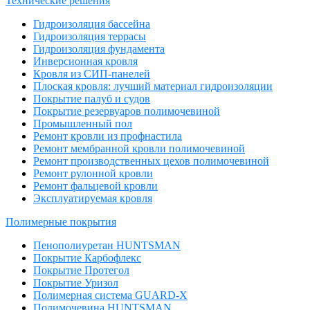
Технические решения
Гидроизоляция бассейна
Гидроизоляция террасы
Гидроизоляция фундамента
Инверсионная кровля
Кровля из СИП-панелей
Плоская кровля: лучший материал гидроизоляции
Покрытие палуб и судов
Покрытие резервуаров полимочевиной
Промышленный пол
Ремонт кровли из профнастила
Ремонт мембранной кровли полимочевиной
Ремонт производственных цехов полимочевиной
Ремонт рулонной кровли
Ремонт фальцевой кровли
Эксплуатируемая кровля
Полимерные покрытия
Пенополиуретан HUNTSMAN
Покрытие Карбофлекс
Покрытие Протегол
Покрытие Уризол
Полимерная система GUARD-X
Полимочевина HUNTSMAN