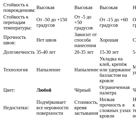
Стойкость к
Высокая
Высокая
Высокая
Н
повреждениям:
Стойкость к
От -5 до
От -50 до +150
От -15 до +60
О
перепадам
+50
градусов
градусов
г
температуры:
градусов
Зависит от
Прочность
Нет швов
способа
Хорошая
С
швов:
нанесения
Долговечность
35-40 лет
20-35 лет
15-30 лет
5
Укладка на
клей, крепёж
М
Технология
Напыление
Напыление
или удержание
у
балластом на
кровле
Ограниченная
Цвет:
Любой
Чёрный
Ч
палитра
Низкая
Н
Подчёркивает
Стоимость,
прочность в
к
Недостатки:
все неровности
время
сложных узлах
т
поверхности
застывания
кровли
н