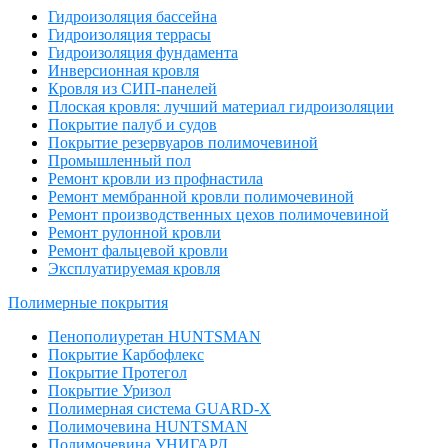
Гидроизоляция бассейна
Гидроизоляция террасы
Гидроизоляция фундамента
Инверсионная кровля
Кровля из СИП-панелей
Плоская кровля: лучший материал гидроизоляции
Покрытие палуб и судов
Покрытие резервуаров полимочевиной
Промышленный пол
Ремонт кровли из профнастила
Ремонт мембранной кровли полимочевиной
Ремонт производственных цехов полимочевиной
Ремонт рулонной кровли
Ремонт фальцевой кровли
Эксплуатируемая кровля
Полимерные покрытия
Пенополиуретан HUNTSMAN
Покрытие Карбофлекс
Покрытие Протегол
Покрытие Уризол
Полимерная система GUARD-X
Полимочевина HUNTSMAN
Полимочевина УНИГАРД