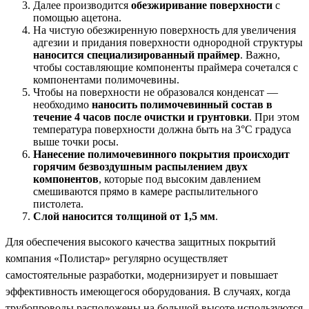
Далее производится
обезжиривание поверхности
с
помощью ацетона.
На чистую обезжиренную поверхность для увеличения
адгезии и придания поверхности однородной структуры
наносится специализированный праймер
. Важно,
чтобы составляющие компоненты праймера сочетался с
компонентами полимочевины.
Чтобы на поверхности не образовался конденсат —
необходимо
наносить полимочевинный состав в
течение 4 часов после очистки и грунтовки
. При этом
температура поверхности должна быть на 3°C градуса
выше точки росы.
Нанесение полимочевинного покрытия происходит
горячим безвоздушным распылением двух
компонентов
, которые под высоким давлением
смешиваются прямо в камере распылительного
пистолета.
Слой наносится толщиной от 1,5 мм
.
Для обеспечения высокого качества защитных покрытий
компания «Полистар» регулярно осуществляет
самостоятельные разработки, модернизирует и повышает
эффективность имеющегося оборудования. В случаях, когда
трубопроводы расположены на большой высоте используются