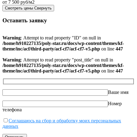
от 7 500 руб/м2
Смотреть цены
Свернуть
Оставить заявку
Warning
: Attempt to read property "ID" on null in
/home/h910227135/poly-star.ru/docs/wp-content/themes/kf-
theme/inc/acf/third-party/acf-cf7/acf-cf7-v5.php
on line
447
Warning
: Attempt to read property "post_title" on null in
/home/h910227135/poly-star.ru/docs/wp-content/themes/kf-
theme/inc/acf/third-party/acf-cf7/acf-cf7-v5.php
on line
447
Ваше имя
Номер
телефона
Соглашаюсь на сбор и обработку моих персональных
данных