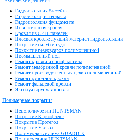
Технические решения
Гидроизоляция бассейна
Гидроизоляция террасы
Гидроизоляция фундамента
Инверсионная кровля
Кровля из СИП-панелей
Плоская кровля: лучший материал гидроизоляции
Покрытие палуб и судов
Покрытие резервуаров полимочевиной
Промышленный пол
Ремонт кровли из профнастила
Ремонт мембранной кровли полимочевиной
Ремонт производственных цехов полимочевиной
Ремонт рулонной кровли
Ремонт фальцевой кровли
Эксплуатируемая кровля
Полимерные покрытия
Пенополиуретан HUNTSMAN
Покрытие Карбофлекс
Покрытие Протегол
Покрытие Уризол
Полимерная система GUARD-X
Полимочевина HUNTSMAN