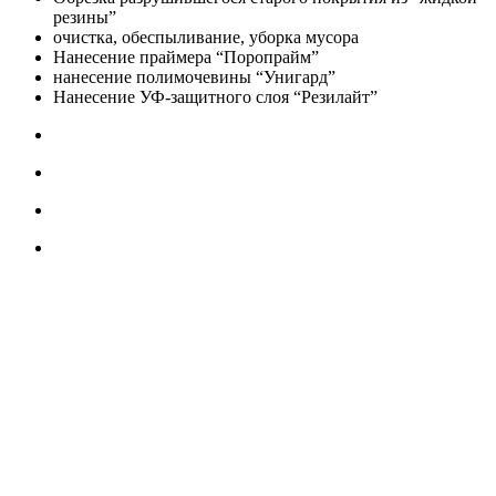
резины”
очистка, обеспыливание, уборка мусора
Нанесение праймера “Поропрайм”
нанесение полимочевины “Унигард”
Нанесение УФ-защитного слоя “Резилайт”