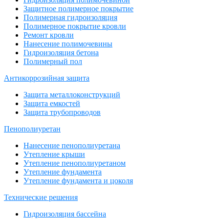
Защитное полимерное покрытие
Полимерная гидроизоляция
Полимерное покрытие кровли
Ремонт кровли
Нанесение полимочевины
Гидроизоляция бетона
Полимерный пол
Антикоррозийная защита
Защита металлоконструкций
Защита емкостей
Защита трубопроводов
Пенополиуретан
Нанесение пенополиуретана
Утепление крыши
Утепление пенополиуретаном
Утепление фундамента
Утепление фундамента и цоколя
Технические решения
Гидроизоляция бассейна