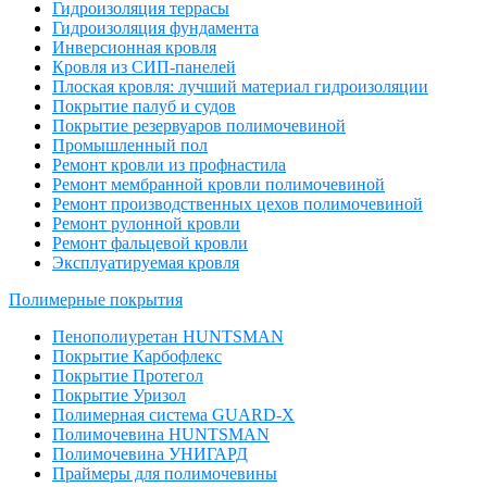
Гидроизоляция террасы
Гидроизоляция фундамента
Инверсионная кровля
Кровля из СИП-панелей
Плоская кровля: лучший материал гидроизоляции
Покрытие палуб и судов
Покрытие резервуаров полимочевиной
Промышленный пол
Ремонт кровли из профнастила
Ремонт мембранной кровли полимочевиной
Ремонт производственных цехов полимочевиной
Ремонт рулонной кровли
Ремонт фальцевой кровли
Эксплуатируемая кровля
Полимерные покрытия
Пенополиуретан HUNTSMAN
Покрытие Карбофлекс
Покрытие Протегол
Покрытие Уризол
Полимерная система GUARD-X
Полимочевина HUNTSMAN
Полимочевина УНИГАРД
Праймеры для полимочевины