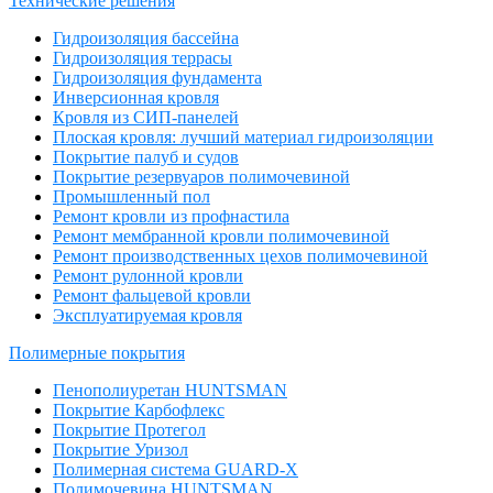
Технические решения
Гидроизоляция бассейна
Гидроизоляция террасы
Гидроизоляция фундамента
Инверсионная кровля
Кровля из СИП-панелей
Плоская кровля: лучший материал гидроизоляции
Покрытие палуб и судов
Покрытие резервуаров полимочевиной
Промышленный пол
Ремонт кровли из профнастила
Ремонт мембранной кровли полимочевиной
Ремонт производственных цехов полимочевиной
Ремонт рулонной кровли
Ремонт фальцевой кровли
Эксплуатируемая кровля
Полимерные покрытия
Пенополиуретан HUNTSMAN
Покрытие Карбофлекс
Покрытие Протегол
Покрытие Уризол
Полимерная система GUARD-X
Полимочевина HUNTSMAN