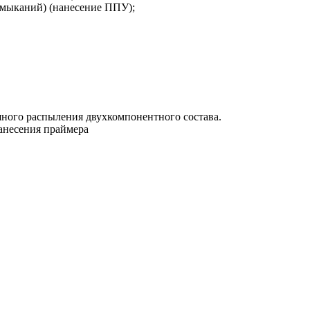
имыканий) (нанесение ППУ);
шного распыления двухкомпонентного состава.
анесения праймера