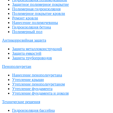
Защитное полимерное покрытие
Полимерная гидроизоляция
Полимерное покрытие кровли
Ремонт кровли
Нанесение полимочевины
Гидроизоляция бетона
Полимерный пол
Антикоррозийная защита
Защита металлоконструкций
Защита емкостей
Защита трубопроводов
Пенополиуретан
Нанесение пенополиуретана
Утепление крыши
Утепление пенополиуретаном
Утепление фундамента
Утепление фундамента и цоколя
Технические решения
Гидроизоляция бассейна