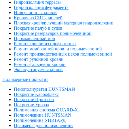
Гидроизоляция террасы
Гидроизоляция фундамента
Инверсионная кровля
Кровля из СИП-панелей
Плоская кровля: лучший материал гидроизоляции
Покрытие палуб и судов
Покрытие резервуаров полимочевиной
Промышленный пол
Ремонт кровли из профнастила
Ремонт мембранной кровли полимочевиной
Ремонт производственных цехов полимочевиной
Ремонт рулонной кровли
Ремонт фальцевой кровли
Эксплуатируемая кровля
Полимерные покрытия
Пенополиуретан HUNTSMAN
Покрытие Карбофлекс
Покрытие Протегол
Покрытие Уризол
Полимерная система GUARD-X
Полимочевина HUNTSMAN
Полимочевина УНИГАРД
Праймеры для полимочевины