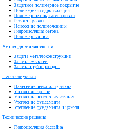
Защитное полимерное покрытие
Полимерная гидроизоляция
Полимерное покрытие кровли
Ремонт кровли
Нанесение полимочевины
Гидроизоляция бетона
Полимерный пол
Антикоррозийная защита
Защита металлоконструкций
Защита емкостей
Защита трубопроводов
Пенополиуретан
Нанесение пенополиуретана
Утепление крыши
Утепление пенополиуретаном
Утепление фундамента
Утепление фундамента и цоколя
Технические решения
Гидроизоляция бассейна