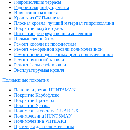
Гидроизоляция террасы
Гидроизоляция фундамента
Инверсионная кровля
Кровля из СИП-панелей
Плоская кровля: лучший материал гидроизоляции
Покрытие палуб и судов
Покрытие резервуаров полимочевиной
Промышленный пол
Ремонт кровли из профнастила
Ремонт мембранной кровли полимочевиной
Ремонт производственных цехов полимочевиной
Ремонт рулонной кровли
Ремонт фальцевой кровли
Эксплуатируемая кровля
Полимерные покрытия
Пенополиуретан HUNTSMAN
Покрытие Карбофлекс
Покрытие Протегол
Покрытие Уризол
Полимерная система GUARD-X
Полимочевина HUNTSMAN
Полимочевина УНИГАРД
Праймеры для полимочевины