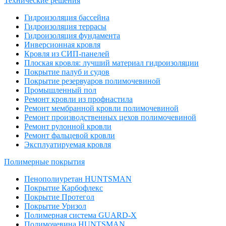
Технические решения
Гидроизоляция бассейна
Гидроизоляция террасы
Гидроизоляция фундамента
Инверсионная кровля
Кровля из СИП-панелей
Плоская кровля: лучший материал гидроизоляции
Покрытие палуб и судов
Покрытие резервуаров полимочевиной
Промышленный пол
Ремонт кровли из профнастила
Ремонт мембранной кровли полимочевиной
Ремонт производственных цехов полимочевиной
Ремонт рулонной кровли
Ремонт фальцевой кровли
Эксплуатируемая кровля
Полимерные покрытия
Пенополиуретан HUNTSMAN
Покрытие Карбофлекс
Покрытие Протегол
Покрытие Уризол
Полимерная система GUARD-X
Полимочевина HUNTSMAN