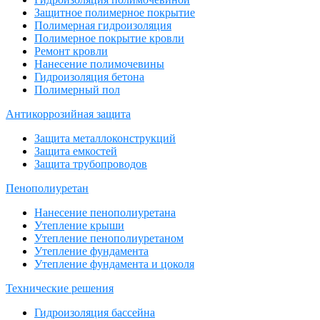
Защитное полимерное покрытие
Полимерная гидроизоляция
Полимерное покрытие кровли
Ремонт кровли
Нанесение полимочевины
Гидроизоляция бетона
Полимерный пол
Антикоррозийная защита
Защита металлоконструкций
Защита емкостей
Защита трубопроводов
Пенополиуретан
Нанесение пенополиуретана
Утепление крыши
Утепление пенополиуретаном
Утепление фундамента
Утепление фундамента и цоколя
Технические решения
Гидроизоляция бассейна