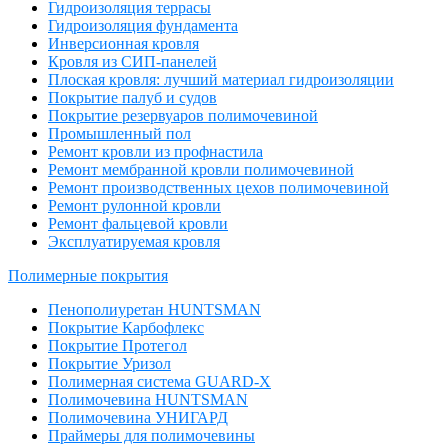
Гидроизоляция террасы
Гидроизоляция фундамента
Инверсионная кровля
Кровля из СИП-панелей
Плоская кровля: лучший материал гидроизоляции
Покрытие палуб и судов
Покрытие резервуаров полимочевиной
Промышленный пол
Ремонт кровли из профнастила
Ремонт мембранной кровли полимочевиной
Ремонт производственных цехов полимочевиной
Ремонт рулонной кровли
Ремонт фальцевой кровли
Эксплуатируемая кровля
Полимерные покрытия
Пенополиуретан HUNTSMAN
Покрытие Карбофлекс
Покрытие Протегол
Покрытие Уризол
Полимерная система GUARD-X
Полимочевина HUNTSMAN
Полимочевина УНИГАРД
Праймеры для полимочевины