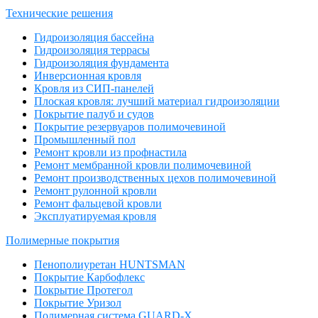
Технические решения
Гидроизоляция бассейна
Гидроизоляция террасы
Гидроизоляция фундамента
Инверсионная кровля
Кровля из СИП-панелей
Плоская кровля: лучший материал гидроизоляции
Покрытие палуб и судов
Покрытие резервуаров полимочевиной
Промышленный пол
Ремонт кровли из профнастила
Ремонт мембранной кровли полимочевиной
Ремонт производственных цехов полимочевиной
Ремонт рулонной кровли
Ремонт фальцевой кровли
Эксплуатируемая кровля
Полимерные покрытия
Пенополиуретан HUNTSMAN
Покрытие Карбофлекс
Покрытие Протегол
Покрытие Уризол
Полимерная система GUARD-X