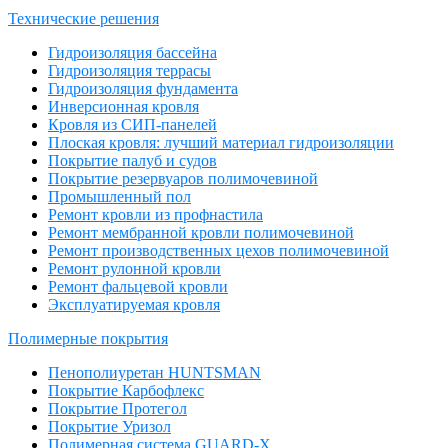
Технические решения
Гидроизоляция бассейна
Гидроизоляция террасы
Гидроизоляция фундамента
Инверсионная кровля
Кровля из СИП-панелей
Плоская кровля: лучший материал гидроизоляции
Покрытие палуб и судов
Покрытие резервуаров полимочевиной
Промышленный пол
Ремонт кровли из профнастила
Ремонт мембранной кровли полимочевиной
Ремонт производственных цехов полимочевиной
Ремонт рулонной кровли
Ремонт фальцевой кровли
Эксплуатируемая кровля
Полимерные покрытия
Пенополиуретан HUNTSMAN
Покрытие Карбофлекс
Покрытие Протегол
Покрытие Уризол
Полимерная система GUARD-X