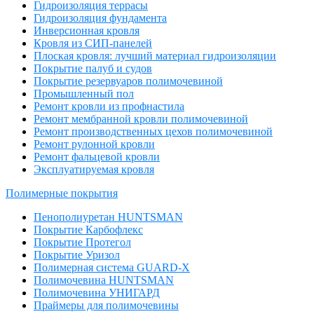
Гидроизоляция террасы
Гидроизоляция фундамента
Инверсионная кровля
Кровля из СИП-панелей
Плоская кровля: лучший материал гидроизоляции
Покрытие палуб и судов
Покрытие резервуаров полимочевиной
Промышленный пол
Ремонт кровли из профнастила
Ремонт мембранной кровли полимочевиной
Ремонт производственных цехов полимочевиной
Ремонт рулонной кровли
Ремонт фальцевой кровли
Эксплуатируемая кровля
Полимерные покрытия
Пенополиуретан HUNTSMAN
Покрытие Карбофлекс
Покрытие Протегол
Покрытие Уризол
Полимерная система GUARD-X
Полимочевина HUNTSMAN
Полимочевина УНИГАРД
Праймеры для полимочевины