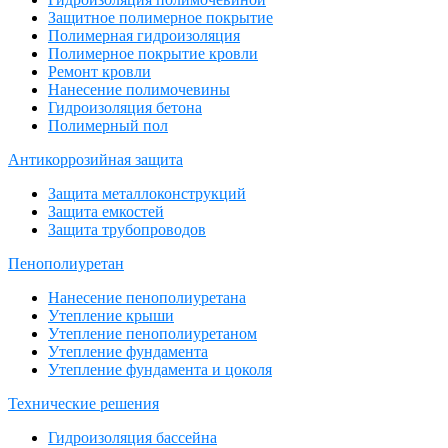
Защитное полимерное покрытие
Полимерная гидроизоляция
Полимерное покрытие кровли
Ремонт кровли
Нанесение полимочевины
Гидроизоляция бетона
Полимерный пол
Антикоррозийная защита
Защита металлоконструкций
Защита емкостей
Защита трубопроводов
Пенополиуретан
Нанесение пенополиуретана
Утепление крыши
Утепление пенополиуретаном
Утепление фундамента
Утепление фундамента и цоколя
Технические решения
Гидроизоляция бассейна