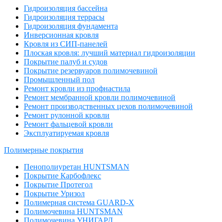
Гидроизоляция бассейна
Гидроизоляция террасы
Гидроизоляция фундамента
Инверсионная кровля
Кровля из СИП-панелей
Плоская кровля: лучший материал гидроизоляции
Покрытие палуб и судов
Покрытие резервуаров полимочевиной
Промышленный пол
Ремонт кровли из профнастила
Ремонт мембранной кровли полимочевиной
Ремонт производственных цехов полимочевиной
Ремонт рулонной кровли
Ремонт фальцевой кровли
Эксплуатируемая кровля
Полимерные покрытия
Пенополиуретан HUNTSMAN
Покрытие Карбофлекс
Покрытие Протегол
Покрытие Уризол
Полимерная система GUARD-X
Полимочевина HUNTSMAN
Полимочевина УНИГАРД